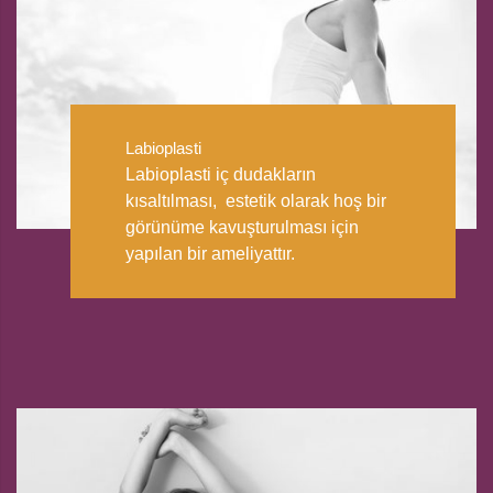
Labioplasti
Labioplasti iç dudakların
kısaltılması, estetik olarak hoş bir
görünüme kavuşturulması için
yapılan bir ameliyattır.