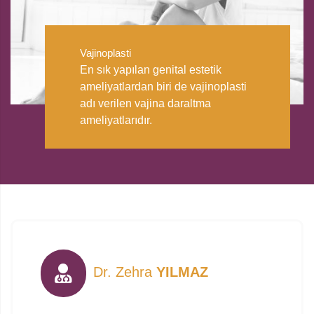
Vajinoplasti
En sık yapılan genital estetik
ameliyatlardan biri de vajinoplasti
adı verilen vajina daraltma
ameliyatlarıdır.
Dr. Zehra
YILMAZ