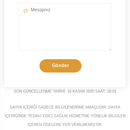
Gönder
SON GÜNCELLENME TARIHI: 16 KASIM 2020 SAAT: 18:01
SAYFA IÇERIĞI SADECE BILGILENDIRME AMAÇLIDIR. SAYFA
IÇERIĞINDE TEDAVI EDICI SAĞLIK HIZMETINE YÖNELIK BILGILER
IÇEREN ÖGELERE YER VERILMEMIŞTIR.