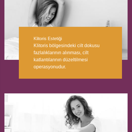
Klitoris Estetiği
Klitoris bölgesindeki cilt dokusu
fazlalıklarının alınması, cilt
katlantılarının düzeltilmesi
operasyonudur.