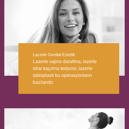
Lazerle Genital Estetik
Lazerle vajina daraltma, lazerle
idrar kaçırma tedavisi, lazerle
labioplasti bu operasyonların
bazılarıdır.