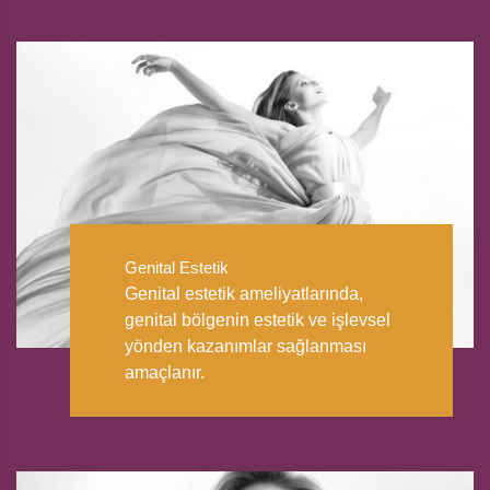
Genital Estetik
Genital estetik ameliyatlarında,
genital bölgenin estetik ve işlevsel
yönden kazanımlar sağlanması
amaçlanır.