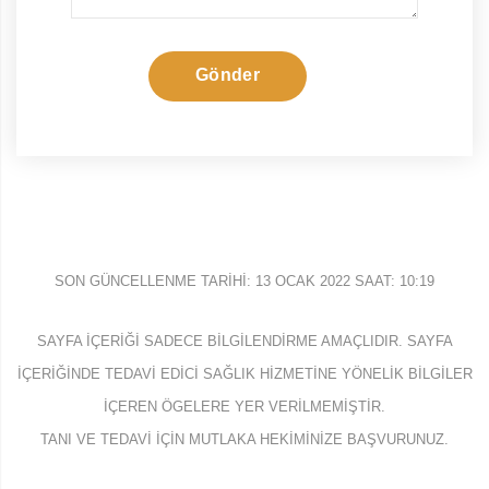
Gönder
SON GÜNCELLENME TARIHI: 13 OCAK 2022 SAAT: 10:19
SAYFA IÇERIĞI SADECE BILGILENDIRME AMAÇLIDIR. SAYFA
IÇERIĞINDE TEDAVI EDICI SAĞLIK HIZMETINE YÖNELIK BILGILER
IÇEREN ÖGELERE YER VERILMEMIŞTIR.
TANI VE TEDAVI IÇIN MUTLAKA HEKIMINIZE BAŞVURUNUZ.