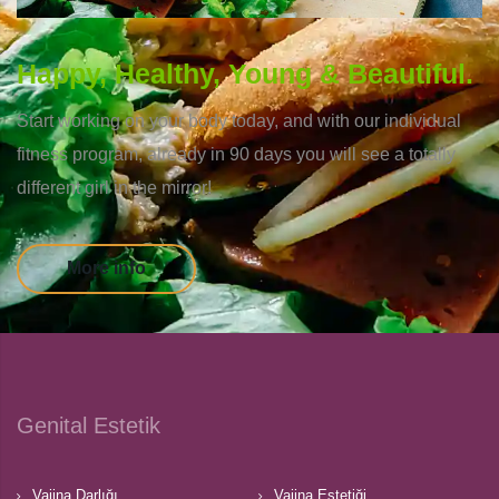
Happy, Healthy, Young & Beautiful.
Start working on your body today, and with our individual
fitness program, already in 90 days you will see a totally
different girl in the mirror!
More info
Genital Estetik
Vajina Darlığı
Vajina Estetiği